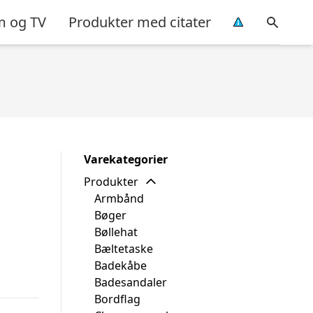
m og TV
Produkter med citater
Varekategorier
Produkter
Armbånd
Bøger
Bøllehat
Bæltetaske
Badekåbe
Badesandaler
Bordflag