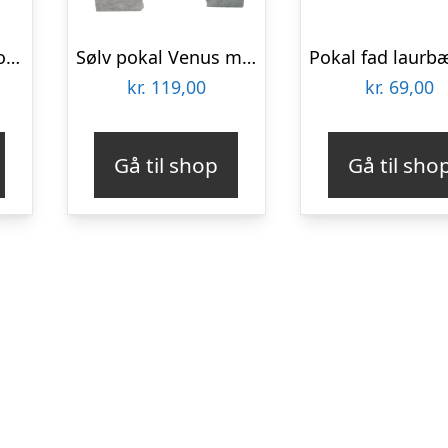
Statuette motorcross Bronze 12 cm
Sølv pokal Venus m. låg
kr.
119,00
kr.
69,00
Gå til shop
Gå til sho