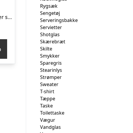
Rygsæk
Sengetøj
Pokal fad laurbær sølvfarvet
Serveringsbakke
Servietter
Shotglas
Skærebræt
p
Skilte
Smykker
Sparegris
Stearinlys
Strømper
Sweater
T-shirt
Tæppe
Taske
Toilettaske
Vægur
Vandglas