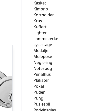
Kasket
Kimono
Kortholder
Krus
Kuffert
Lighter
Lommelærke
Lysestage
Medalje
Mulepose
Nøglering
Notesbog
Penalhus
Plakater
Pokal
Puder
Pung
Puslespil
Rødvinsglas