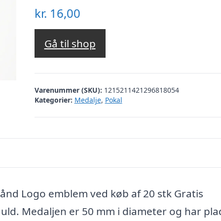
kr.
16,00
Gå til shop
Varenummer (SKU):
1215211421296818054
Kategorier:
Medalje
,
Pokal
nd Logo emblem ved køb af 20 stk Gratis
uld. Medaljen er 50 mm i diameter og har plad