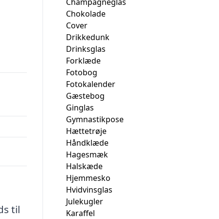
Champagneglas
Chokolade
Cover
Drikkedunk
Drinksglas
Forklæde
Fotobog
Fotokalender
Gæstebog
Ginglas
Gymnastikpose
Hættetrøje
Håndklæde
Hagesmæk
Halskæde
Hjemmesko
Hvidvinsglas
Julekugler
s til
Karaffel