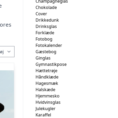
Champagneglas
e
Chokolade
Cover
Drikkedunk
vores
Drinksglas
Forklæde
Fotobog
Fotokalender
Gæstebog
Ginglas
Gymnastikpose
Hættetrøje
Håndklæde
Hagesmæk
Halskæde
Hjemmesko
Hvidvinsglas
Julekugler
Karaffel