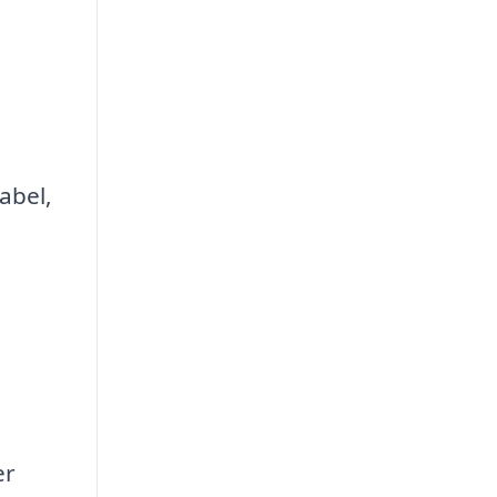
abel,
er