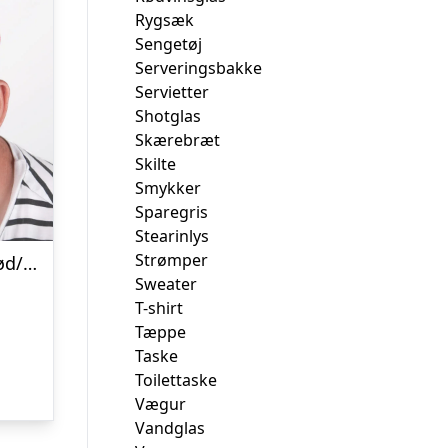
Rygsæk
Sengetøj
Serveringsbakke
Servietter
Shotglas
Skærebræt
Skilte
Smykker
Sparegris
Stearinlys
Strømper
Trucker cap med tryk – Rød/hvid
Sweater
T-shirt
Tæppe
Taske
Toilettaske
Vægur
Vandglas