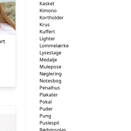
Kasket
Kimono
Kortholder
Krus
Kuffert
Lighter
ort
Lommelærke
Lysestage
Medalje
Mulepose
Nøglering
Notesbog
Penalhus
Plakater
Pokal
Puder
Pung
Puslespil
Rødvinsglas