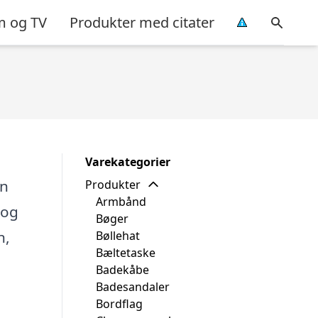
m og TV
Produkter med citater
Varekategorier
En
Produkter
Armbånd
 og
Bøger
n,
Bøllehat
Bæltetaske
Badekåbe
Badesandaler
Bordflag