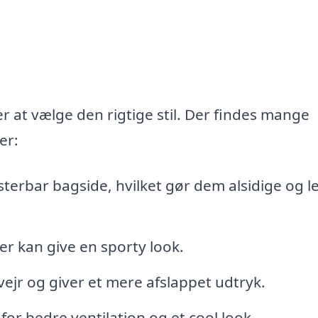
er at vælge den rigtige stil. Der findes mange
er:
sterbar bagside, hvilket gør dem alsidige og le
der kan give en sporty look.
 vejr og giver et mere afslappet udtryk.
or bedre ventilation og et cool look.