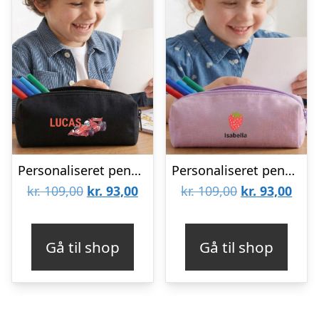
Personaliseret penalhus – Sort
Personaliseret penalhus – Lilla
Den
Den
Den
Den
kr.
109,00
kr.
93,00
kr.
109,00
kr.
93,00
oprindelige
aktuelle
oprindelige
aktu
pris
pris
pris
pris
Gå til shop
Gå til shop
var:
er:
var:
er:
kr. 109,00.
kr. 93,00.
kr. 109,00.
kr. 9