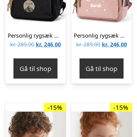
Personlig rygsæk med navn – sort
Personlig rygsæk med navn – Lyserød
Den
Den
Den
De
kr.
289,00
kr.
246,00
kr.
289,00
kr.
246,00
oprindelige
aktuelle
oprindelige
aktu
pris
pris
pris
pris
Gå til shop
Gå til shop
var:
er:
var:
er:
kr. 289,00.
kr. 246,00.
kr. 289,00.
kr. 
-15%
-15%