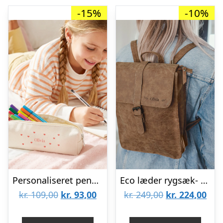
-15%
-10%
Personaliseret penalhus – Beige
Eco læder rygsæk- Lille – Indgraveret med navn/tekst
Den
Den
Den
De
kr.
109,00
kr.
93,00
kr.
249,00
kr.
224,00
oprindelige
aktuelle
oprindelige
aktu