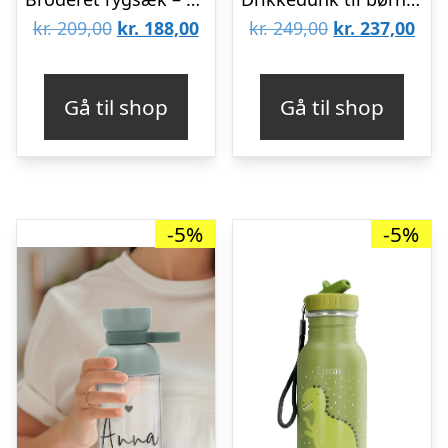
Den
Den
Den
De
kr.
209,00
kr.
188,00
kr.
249,00
kr.
237,00
oprindelige
aktuelle
oprindelige
aktu
pris
pris
pris
pris
Gå til shop
Gå til shop
var:
er:
var:
er:
kr. 209,00.
kr. 188,00.
kr. 249,00.
kr. 
-5%
-5%