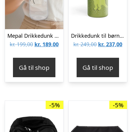
Mepal Drikkedunk – Grøn – 700 ml
Drikkedunk til børn – Trixie – Hr. Dino
Den
Den
Den
De
kr.
199,00
kr.
189,00
kr.
249,00
kr.
237,00
oprindelige
aktuelle
oprindelige
aktu
pris
pris
pris
pris
Gå til shop
Gå til shop
var:
er:
var:
er:
kr. 199,00.
kr. 189,00.
kr. 249,00.
kr. 
-5%
-5%