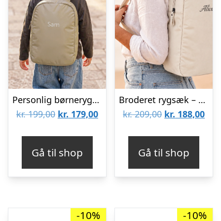
Personlig børnerygsæk – broderet – Taupe – Puffy stil
Broderet rygsæk – Voksne – Beige
Den
Den
Den
De
kr.
199,00
kr.
179,00
kr.
209,00
kr.
188,00
oprindelige
aktuelle
oprindelige
aktu
pris
pris
pris
pris
Gå til shop
Gå til shop
var:
er:
var:
er:
kr. 199,00.
kr. 179,00.
kr. 209,00.
kr. 
-10%
-10%