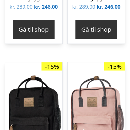
Den
Den
Den
De
kr.
289,00
kr.
246,00
kr.
289,00
kr.
246,00
oprindelige
aktuelle
oprindelige
aktu
pris
pris
pris
pris
Gå til shop
Gå til shop
var:
er:
var:
er:
kr. 289,00.
kr. 246,00.
kr. 289,00.
kr. 
-15%
-15%