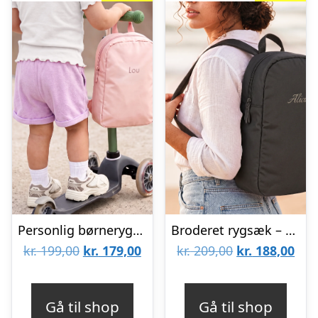
Personlig børnerygsæk – broderet – Lyserød – Puffy stil
Broderet rygsæk – Voksne – Sort – Puffy style
Den
Den
Den
De
kr.
199,00
kr.
179,00
kr.
209,00
kr.
188,00
oprindelige
aktuelle
oprindelige
aktu
pris
pris
pris
pris
Gå til shop
Gå til shop
var:
er:
var:
er: