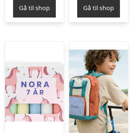
pris
pris
Gå til shop
Gå til shop
var:
er:
kr. 339,00.
kr. 322,00.