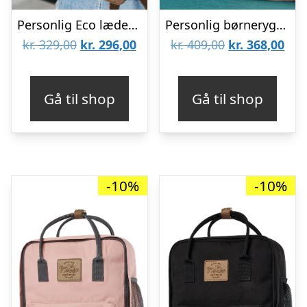
Personlig Eco læder rygsæk – Stor – Indgraveret med navn/tekst
Personlig børnerygsæk – Kanin – Trixie
Den
Den
Den
De
kr.
329,00
kr.
296,00
kr.
409,00
kr.
368,00
oprindelige
aktuelle
oprindelige
aktu
pris
pris
pris
pris
Gå til shop
Gå til shop
var:
er:
var:
er:
kr. 329,00.
kr. 296,00.
kr. 409,00.
kr. 
-10%
-10%