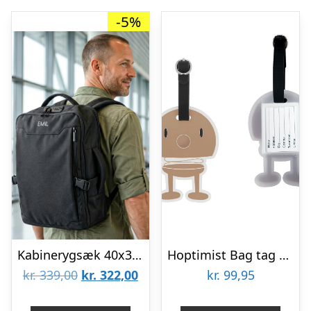
-5%
Kabinerygsæk 40x30x15 cm – Personlig
Hoptimist Bag tag plastik
Den
Den
kr.
339,00
kr.
322,00
kr.
99,95
oprindelige
aktuelle