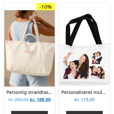
-10%
Personlig strandtaske
Personaliseret mulepose – Hvid
Den
Den
kr.
209,00
kr.
188,00
kr.
119,00
oprindelige
aktuelle