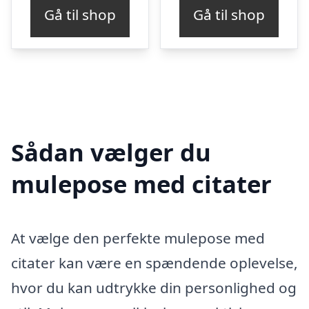
pris
pris
Gå til shop
Gå til shop
var:
er:
kr. 209,00.
kr. 188,00.
Sådan vælger du
mulepose med citater
At vælge den perfekte mulepose med
citater kan være en spændende oplevelse,
hvor du kan udtrykke din personlighed og