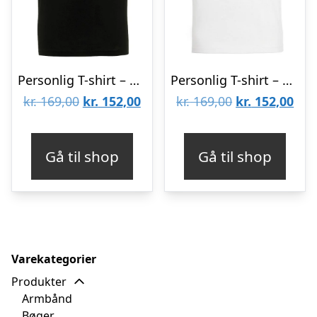
Personlig T-shirt – Mænd – Sort – L
Personlig T-shirt – Mænd – Hvid – L
Den
Den
Den
De
kr.
169,00
kr.
152,00
kr.
169,00
kr.
152,00
oprindelige
aktuelle
oprindelige
aktu
pris
pris
pris
pris
Gå til shop
Gå til shop
var:
er:
var:
er:
kr. 169,00.
kr. 152,00.
kr. 169,00.
kr. 
Varekategorier
Produkter
Armbånd
Bøger