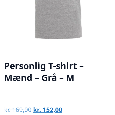
Personlig T-shirt –
Mænd – Grå – M
Den
Den
kr.
169,00
kr.
152,00