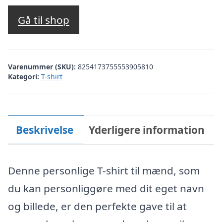
oprindelige
aktuelle
pris
pris
Gå til shop
var:
er:
kr. 169,00.
kr. 152,00.
Varenummer (SKU):
8254173755553905810
Kategori:
T-shirt
Beskrivelse
Yderligere information
Denne personlige T-shirt til mænd, som
du kan personliggøre med dit eget navn
og billede, er den perfekte gave til at