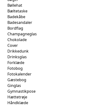
Bøllehat
Bæltetaske
Badekåbe
Badesandaler
Bordflag
Champagneglas
Chokolade
Cover
Drikkedunk
Drinksglas
Forklæde
Fotobog
Fotokalender
Gæstebog
Ginglas
Gymnastikpose
Hættetrøje
Håndklæde