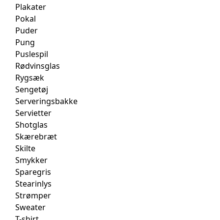
Plakater
Pokal
Puder
Pung
Puslespil
Rødvinsglas
Rygsæk
Sengetøj
Serveringsbakke
Servietter
Shotglas
Skærebræt
Skilte
Smykker
Sparegris
Stearinlys
Strømper
Sweater
T-shirt