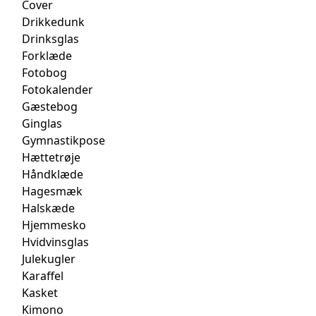
Cover
Drikkedunk
Drinksglas
Forklæde
Fotobog
Fotokalender
Gæstebog
Ginglas
Gymnastikpose
Hættetrøje
Håndklæde
Hagesmæk
Halskæde
Hjemmesko
Hvidvinsglas
Julekugler
Karaffel
Kasket
Kimono