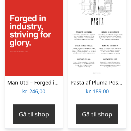
Man Utd – Forged in industry af Olé Olé
Pasta af Pluma Posters
kr.
246,00
kr.
189,00
Gå til shop
Gå til shop