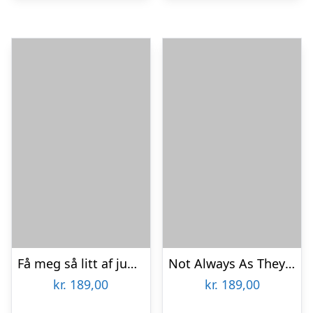
Få meg så litt af jummel designstudio
Not Always As They Seem af Rikke Axelsen
kr.
189,00
kr.
189,00