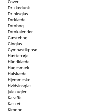
Cover
Drikkedunk
Drinksglas
Forklæde
Fotobog
Fotokalender
Gæstebog
Ginglas
Gymnastikpose
Hættetrøje
Håndklæde
Hagesmæk
Halskæde
Hjemmesko
Hvidvinsglas
Julekugler
Karaffel
Kasket
Kimono