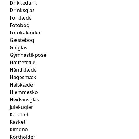
Drikkedunk
Drinksglas
Forklæde
Fotobog
Fotokalender
Gæstebog
Ginglas
Gymnastikpose
Hættetrøje
Håndklæde
Hagesmæk
Halskæde
Hjemmesko
Hvidvinsglas
Julekugler
Karaffel
Kasket
Kimono
Kortholder