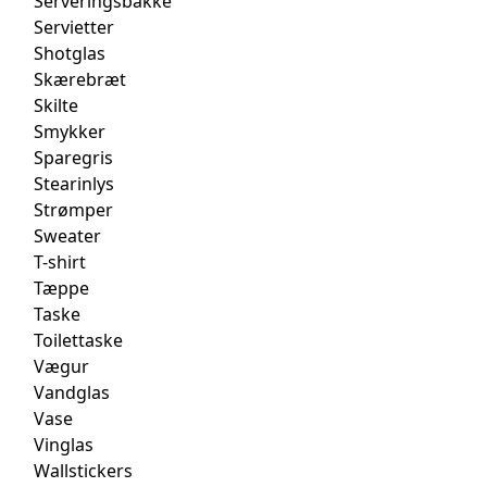
Serveringsbakke
Servietter
Shotglas
Skærebræt
Skilte
Smykker
Sparegris
Stearinlys
Strømper
Sweater
T-shirt
Tæppe
Taske
Toilettaske
Vægur
Vandglas
Vase
Vinglas
Wallstickers