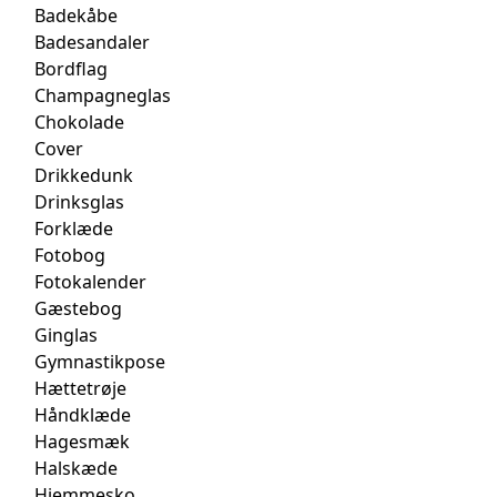
Badekåbe
Badesandaler
Bordflag
Champagneglas
Chokolade
Cover
Drikkedunk
Drinksglas
Forklæde
Fotobog
Fotokalender
Gæstebog
Ginglas
Gymnastikpose
Hættetrøje
Håndklæde
Hagesmæk
Halskæde
Hjemmesko