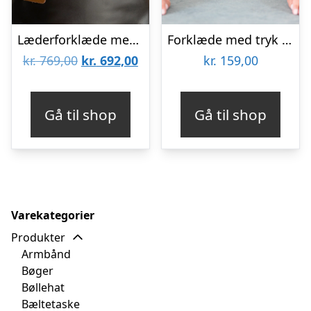
Læderforklæde med Navn – Sort
Forklæde med tryk – Grønt
Den
Den
kr.
769,00
kr.
692,00
kr.
159,00
oprindelige
aktuelle
pris
pris
Gå til shop
Gå til shop
var:
er:
kr. 769,00.
kr. 692,00.
Varekategorier
Produkter
Armbånd
Bøger
Bøllehat
Bæltetaske