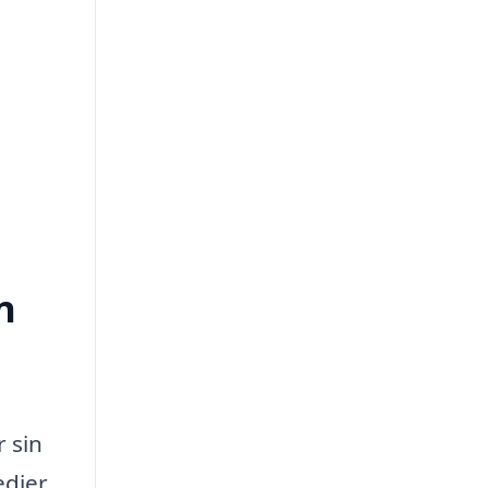
n
r sin
edier