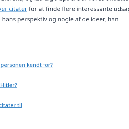
er citater
for at finde flere interessante udsa
 i hans perspektiv og nogle af de ideer, han
r personen kendt for?
Hitler?
itater til