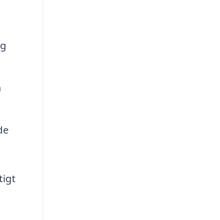
og
m
de
tigt