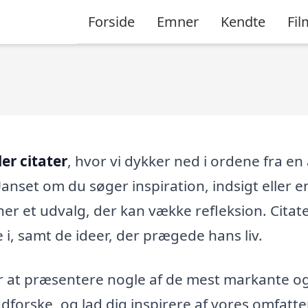
Forside
Emner
Kendte
Fil
ler citater
, hvor vi dykker ned i ordene fra en 
Uanset om du søger inspiration, indsigt eller e
her et udvalg, der kan vække refleksion. Citat
e i, samt de ideer, der prægede hans liv.
or at præsentere nogle af de mest markante o
 udforske, og lad dig inspirere af vores omfatt