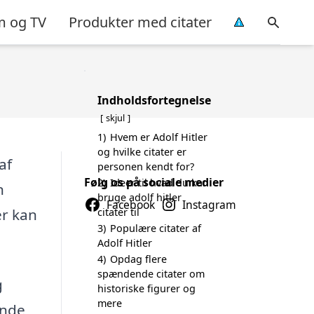
m og TV
Produkter med citater
Indholdsfortegnelse
skjul
1)
Hvem er Adolf Hitler
og hvilke citater er
af
personen kendt for?
Følg os på sociale medier
2)
Ideer til hvad du kan
n
bruge adolf hitler
Facebook
Instagram
er kan
citater til
3)
Populære citater af
Adolf Hitler
4)
Opdag flere
spændende citater om
g
historiske figurer og
mere
ende