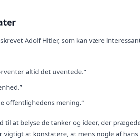
ater
ilskrevet Adolf Hitler, som kan være interessan
orventer altid det uventede.”
enhed.”
me offentlighedens mening.”
d til at belyse de tanker og ideer, der præged
r vigtigt at konstatere, at mens nogle af hans