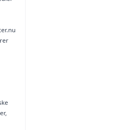
ter.nu
erer
ske
er,