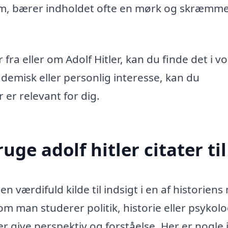
form, bærer indholdet ofte en mørk og skræm
fra eller om Adolf Hitler, kan du finde det i v
demisk eller personlig interesse, kan du
 er relevant for dig.
uge adolf hitler citater til
en værdifuld kilde til indsigt i en af historiens
om man studerer politik, historie eller psykol
r give perspektiv og forståelse. Her er nogle 