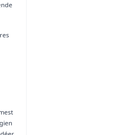
mende
ores
 mest
ogien
idéer