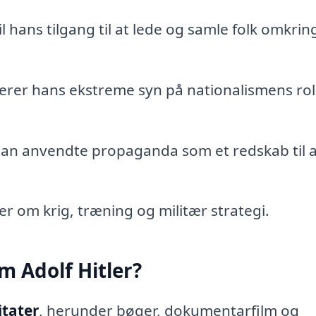
til hans tilgang til at lede og samle folk omkrin
kterer hans ekstreme syn på nationalismens roll
han anvendte propaganda som et redskab til a
nker om krig, træning og militær strategi.
m Adolf Hitler?
itater
, herunder bøger, dokumentarfilm og