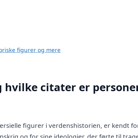
riske figurer og mere
 hvilke citater er persone
ersielle figurer i verdenshistorien, er kendt fo
krig og for sine ideologier, der førte til trag