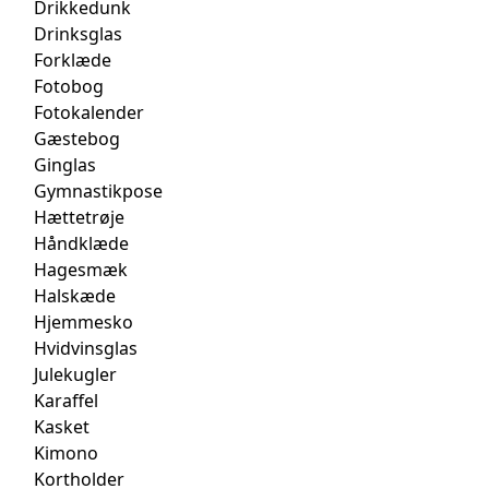
Drikkedunk
Drinksglas
Forklæde
Fotobog
Fotokalender
Gæstebog
Ginglas
Gymnastikpose
Hættetrøje
Håndklæde
Hagesmæk
Halskæde
Hjemmesko
Hvidvinsglas
Julekugler
Karaffel
Kasket
Kimono
Kortholder