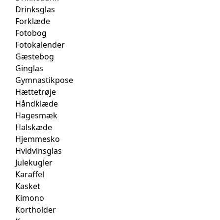
Drinksglas
Forklæde
Fotobog
Fotokalender
Gæstebog
Ginglas
Gymnastikpose
Hættetrøje
Håndklæde
Hagesmæk
Halskæde
Hjemmesko
Hvidvinsglas
Julekugler
Karaffel
Kasket
Kimono
Kortholder