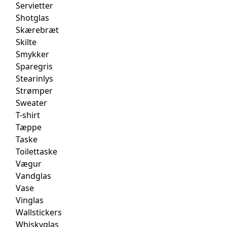
Servietter
Shotglas
Skærebræt
Skilte
Smykker
Sparegris
Stearinlys
Strømper
Sweater
T-shirt
Tæppe
Taske
Toilettaske
Vægur
Vandglas
Vase
Vinglas
Wallstickers
Whiskyglas