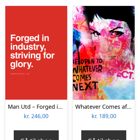
Man Utd – Forged in industry af Olé Olé
Whatever Comes af Rikke Axelsen
kr.
246,00
kr.
189,00