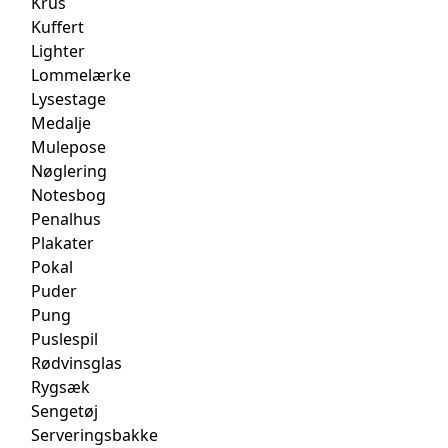
Krus
Kuffert
Lighter
Lommelærke
Lysestage
Medalje
Mulepose
Nøglering
Notesbog
Penalhus
Plakater
Pokal
Puder
Pung
Puslespil
Rødvinsglas
Rygsæk
Sengetøj
Serveringsbakke