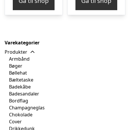
Gå til shop
Gå til shop
Varekategorier
Produkter
Armbånd
Bøger
Bøllehat
Bæltetaske
Badekåbe
Badesandaler
Bordflag
Champagneglas
Chokolade
Cover
Drikkedunk